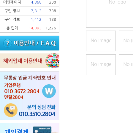
No logo
메인페이지
4,868
300
구인 정보
7,813
738
구직 정보
1,412
188
총 합계
14,093
1,226
No Image
No 
No Image
No 