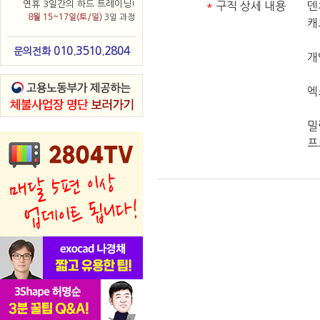
연휴 3일간의 하드 트레이닝!
*
구직 상세 내용
덴
8월 15~17일(토/일)
3일 과정
캐
010.3510.2804
문의전화
개
엑
밀
프