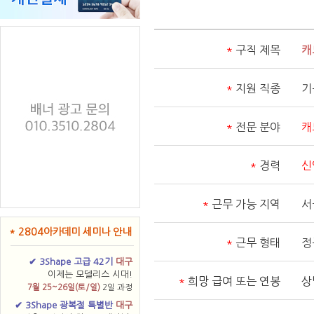
*
구직 제목
캐
*
지원 직종
기
*
전문 분야
캐
*
경력
신
*
근무 가능 지역
서
* 2804아카데미 세미나 안내
*
근무 형태
정
✔ 3Shape 고급 42기
대구
이제는 모델리스 시대!
*
희망 급여 또는 연봉
상
7월 25~26일(토/일)
2일 과정
✔ 3Shape 광복절 특별반
대구