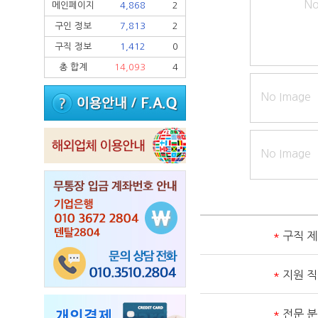
No
메인페이지
4,868
2
구인 정보
7,813
2
구직 정보
1,412
0
총 합계
14,093
4
No Image
No Image
*
구직 
*
지원 
*
전문 