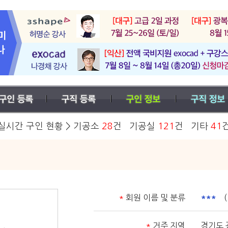
실시간 구인 현황 > 기공소
28
건 기공실
121
건 기타
41
기
*
회원 이름 및 분류
***
( 
*
거주 지역
경기도 