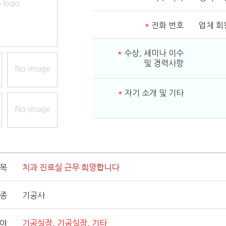
 logo
*
전화 번호
업체 회
*
수상, 세미나 이수
및 경력사항
No Image
*
자기 소개 및 기타
No Image
제목
치과 진료실 근무 희망합니다
직종
기공사
분야
기공실장, 기공실장, 기타