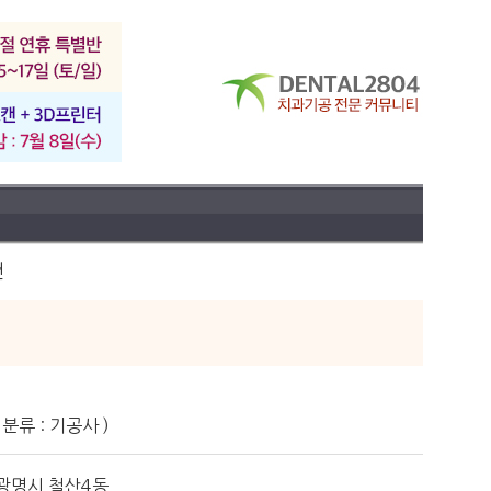
건
분류 : 기공사 )
광명시 철산4동