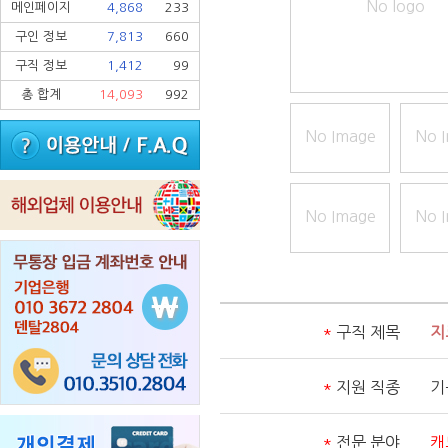
No logo
메인페이지
4,868
233
구인 정보
7,813
660
구직 정보
1,412
99
총 합계
14,093
992
No Image
No 
No Image
No 
*
구직 제목
지
*
지원 직종
기
*
전문 분야
캐