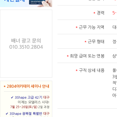
*
경력
5
*
근무 가능 지역
대
*
근무 형태
정
*
희망 급여 또는 연봉
상
*
구직 상세 내용
올
3
적
* 2804아카데미 세미나 안내
디
아
✔ 3Shape 고급 42기
대구
이제는 모델리스 시대!
7월 25~26일(토/일)
2일 과정
✔ 3Shape 광복절 특별반
대구