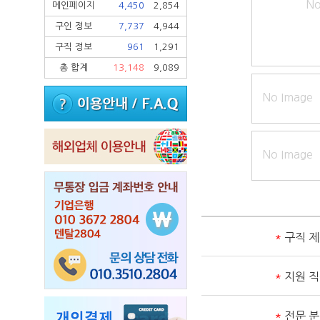
No
메인페이지
4,450
2,854
구인 정보
7,737
4,944
구직 정보
961
1,291
총 합계
13,148
9,089
No Image
No Image
*
구직 
*
지원 
*
전문 