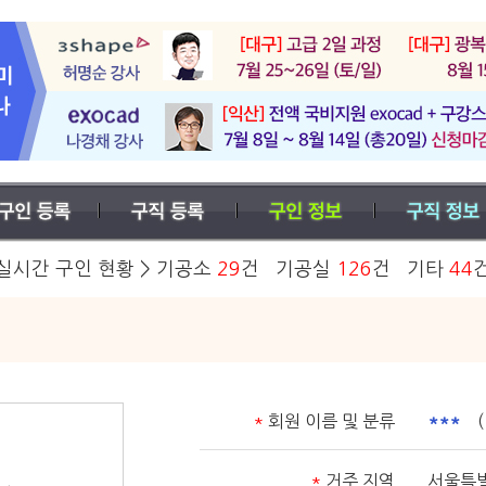
실시간 구인 현황 > 기공소
29
건 기공실
126
건 기타
44
기
*
회원 이름 및 분류
***
( 
*
거주 지역
서울특