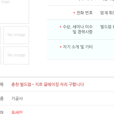
 logo
*
전화 번호
업체 회
*
수상, 세미나 이수
빌드업 
및 경력사항
No Image
*
자기 소개 및 기타
No Image
제목
춘천 빌드업~ 지르 글레이징 자리 구합니다
직종
기공사
분야
포세린