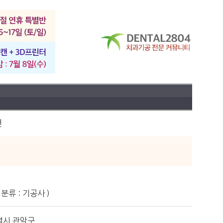
건
분류 : 기공사 )
별시 관악구