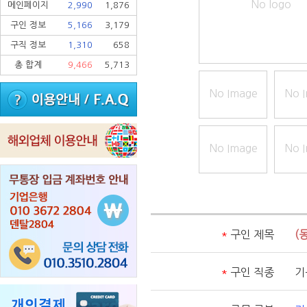
No logo
메인페이지
2,990
1,876
구인 정보
5,166
3,179
구직 정보
1,310
658
총 합계
9,466
5,713
No Image
No 
No Image
No 
*
구인 제목
(
*
구인 직종
기