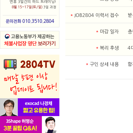
연휴 3일간의 하드 트레이닝!
8월 15~17일(토/일)
3일 과정
*
JOB2804 이력서 접수
받
010.3510.2804
문의전화
*
마감 일자
충
*
복리 후생
4
*
구인 상세 내용
함