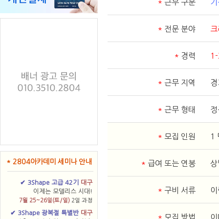
*
근무 구분
기
*
전문 분야
크
*
경력
1
*
근무 지역
경
*
근무 형태
정
*
모집 인원
1
* 2804아카데미 세미나 안내
*
급여 또는 연봉
상
✔ 3Shape 고급 42기
대구
*
구비 서류
이
이제는 모델리스 시대!
7월 25~26일(토/일)
2일 과정
✔ 3Shape 광복절 특별반
대구
*
모집 방법
이