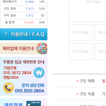
No logo
메인페이지
4,868
195
구인 정보
7,813
569
구직 정보
1,412
85
총 합계
14,093
849
No Image
No 
No Image
No 
*
구인 제목
빌
*
구인 직종
기