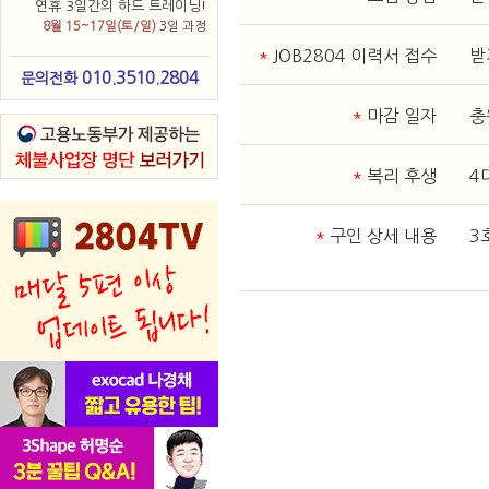
연휴 3일간의 하드 트레이닝!
8월 15~17일(토/일)
3일 과정
*
JOB2804 이력서 접수
받
010.3510.2804
문의전화
*
마감 일자
충
*
복리 후생
4
*
구인 상세 내용
3