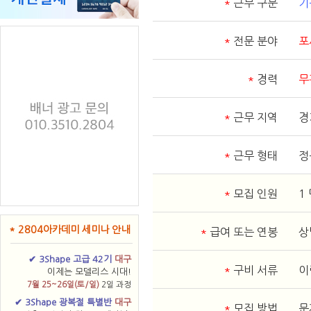
*
근무 구분
기
*
전문 분야
포
*
경력
무
*
근무 지역
경
*
근무 형태
정
*
모집 인원
1
* 2804아카데미 세미나 안내
*
급여 또는 연봉
상
✔ 3Shape 고급 42기
대구
*
구비 서류
이
이제는 모델리스 시대!
7월 25~26일(토/일)
2일 과정
✔ 3Shape 광복절 특별반
대구
*
모집 방법
문