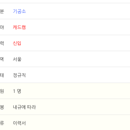
구분
기공소
분야
캐드캠
력
신입
지역
서울
형태
정규직
인원
1 명
연봉
내규에 따라
서류
이력서