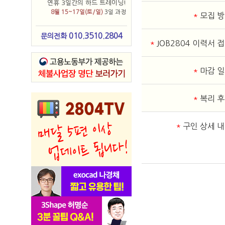
연휴 3일간의 하드 트레이닝!
8월 15~17일(토/일)
3일 과정
*
모집 
010.3510.2804
문의전화
*
JOB2804 이력서 
*
마감 
*
복리 
*
구인 상세 