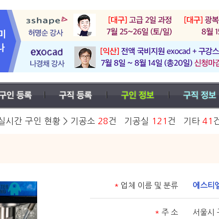
실시간 구인 현황 > 기공소
28
건 기공실
121
건 기타
41
기
*
업체 이름 및 분류
에스티엘
*
주 소
서울시 