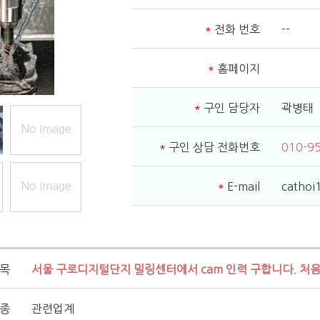
*
전화 번호
--
*
홈페이지
*
구인 담당자
곽병태
No Image
*
구인 상담 전화번호
010-9
No Image
*
E-mail
catho
제목
서울 구로디지털단지 밀링센터에서 cam 인력 구합니다. 처음
직종
관련업계