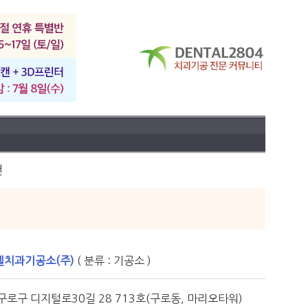
건
치과기공소(주)
( 분류 : 기공소 )
구로구 디지털로30길 28 713호(구로동, 마리오타워)