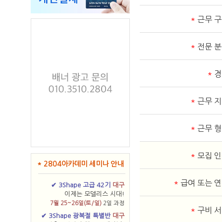
*
근무 
*
전문 
*
경
*
근무 
*
근무 
*
모집 
* 2804아카데미 세미나 안내
*
급여 또는 
✔ 3Shape 고급 42기
대구
이제는 모델리스 시대!
7월 25~26일(토/일)
2일 과정
*
구비 
✔ 3Shape 광복절 특별반
대구