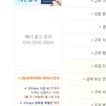
*
근무 
*
전문 
*
경
*
근무 
*
근무 
*
모집 
* 2804아카데미 세미나 안내
*
급여 또는 
✔ 3Shape 고급 42기
대구
*
구비 
이제는 모델리스 시대!
7월 25~26일(토/일)
2일 과정
✔ 3Shape 광복절 특별반
대구
*
모집 