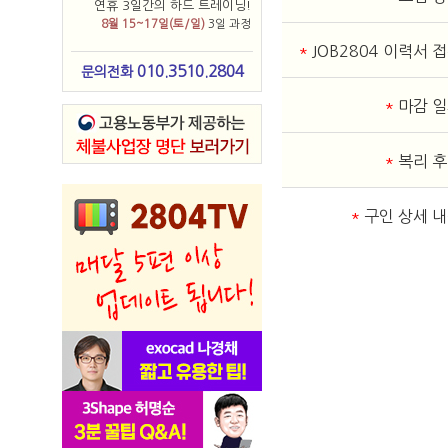
연휴 3일간의 하드 트레이닝!
8월 15~17일(토/일)
3일 과정
*
JOB2804 이력서 
010.3510.2804
문의전화
*
마감 
*
복리 
*
구인 상세 