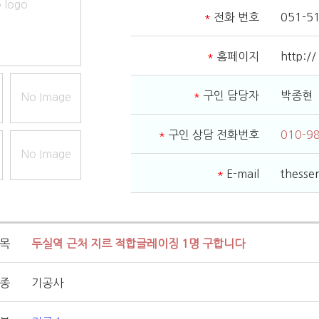
 logo
*
전화 번호
051-5
*
홈페이지
http:/
*
구인 담당자
박종현
No Image
*
구인 상담 전화번호
010-9
No Image
*
E-mail
thess
제목
두실역 근처 지르 적합글레이징 1명 구합니다
직종
기공사