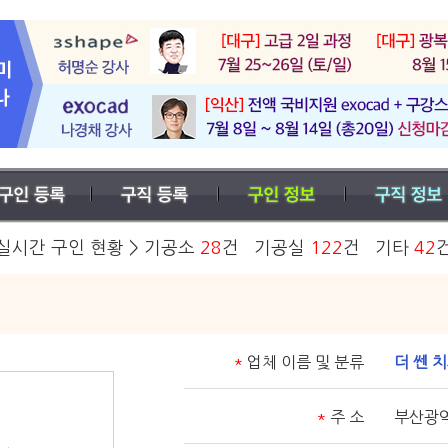
실시간 구인 현황 > 기공소
28
건 기공실
122
건 기타
42
기
*
업체 이름 및 분류
더 쎈 
*
주 소
부산광역