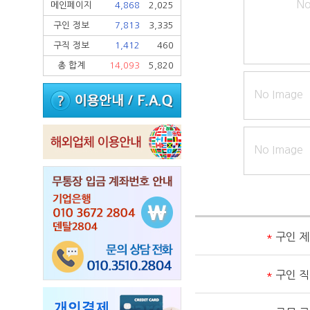
No
메인페이지
4,868
2,025
구인 정보
7,813
3,335
구직 정보
1,412
460
총 합계
14,093
5,820
No Image
No Image
*
구인 
*
구인 