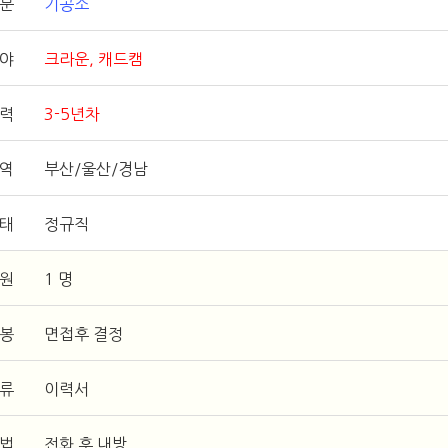
구분
기공소
분야
크라운, 캐드캠
력
3-5년차
지역
부산/울산/경남
형태
정규직
인원
1 명
연봉
면접후 결정
서류
이력서
방법
전화 후 내방