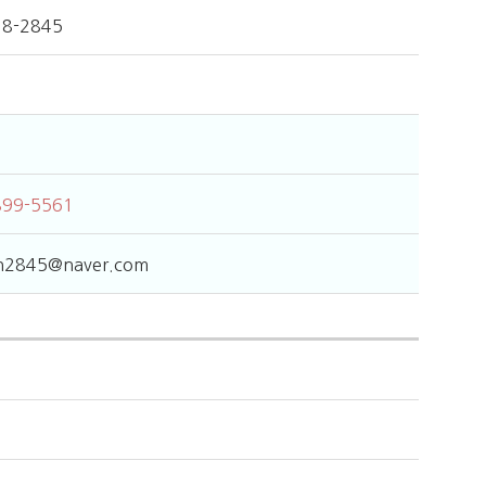
18-2845
/
899-5561
en2845@naver.com