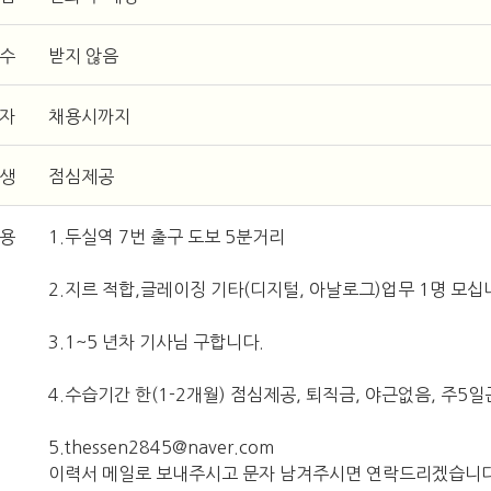
접수
받지 않음
일자
채용시까지
후생
점심제공
내용
1.두실역 7번 출구 도보 5분거리
2.지르 적합,글레이징 기타(디지털, 아날로그)업무 1명 모십
3.1~5 년차 기사님 구합니다.
4.수습기간 한(1-2개월) 점심제공, 퇴직금, 야근없음, 주5일
5.thessen2845@naver.com
이력서 메일로 보내주시고 문자 남겨주시면 연락드리겠습니다