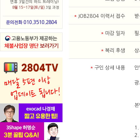
연휴 3일간의 하드 트레이닝!
8월 15~17일(토/일)
3일 과정
*
JOB2804 이력서 접수
받
010.3510.2804
문의전화
*
마감 일자
필
*
복리 후생
상
*
구인 상세 내용
안
광
본
1
2