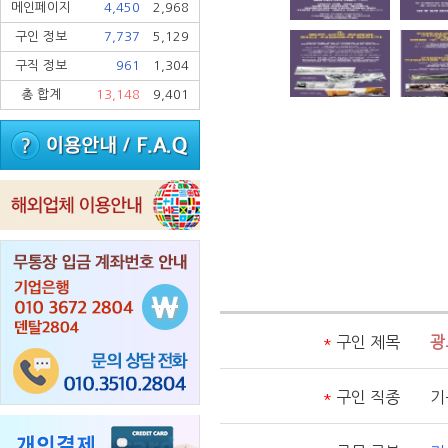
메인페이지
4,450
2,968
구인 정보
7,737
5,129
구직 정보
961
1,304
총 합계
13,148
9,401
*
구인 제목
광
*
구인 직종
기