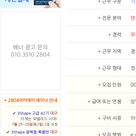
*
근무 구분
기
*
전문 분야
덴
*
경력
무
*
근무 지역
경
*
근무 형태
정
*
모집 인원
0
* 2804아카데미 세미나 안내
*
급여 또는 연봉
상
✔ 3Shape 고급 42기
대구
*
구비 서류
이
이제는 모델리스 시대!
7월 25~26일(토/일)
2일 과정
✔ 3Shape 광복절 특별반
대구
*
모집 방법
e-