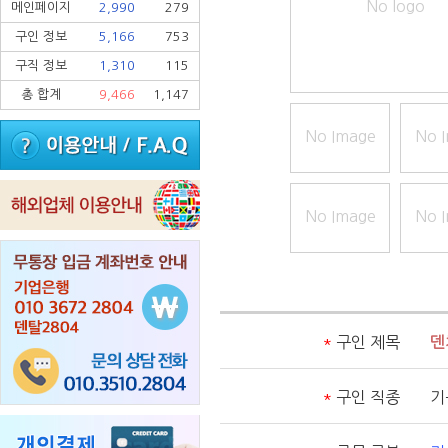
No logo
메인페이지
2,990
279
구인 정보
5,166
753
구직 정보
1,310
115
총 합계
9,466
1,147
No Image
No 
No Image
No 
*
구인 제목
덴
*
구인 직종
기