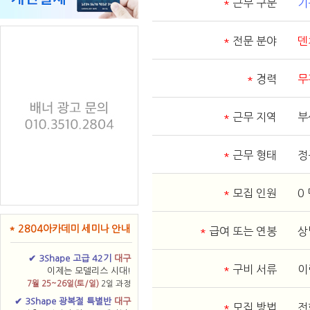
*
근무 구분
기
*
전문 분야
덴
*
경력
무
*
근무 지역
부
*
근무 형태
정
*
모집 인원
0
* 2804아카데미 세미나 안내
*
급여 또는 연봉
상
✔ 3Shape 고급 42기
대구
*
구비 서류
이
이제는 모델리스 시대!
7월 25~26일(토/일)
2일 과정
✔ 3Shape 광복절 특별반
대구
*
모집 방법
전