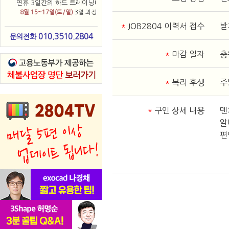
연휴 3일간의 하드 트레이닝!
8월 15~17일(토/일)
3일 과정
*
JOB2804 이력서 접수
받
010.3510.2804
문의전화
*
마감 일자
충
*
복리 후생
주
*
구인 상세 내용
덴
알
편