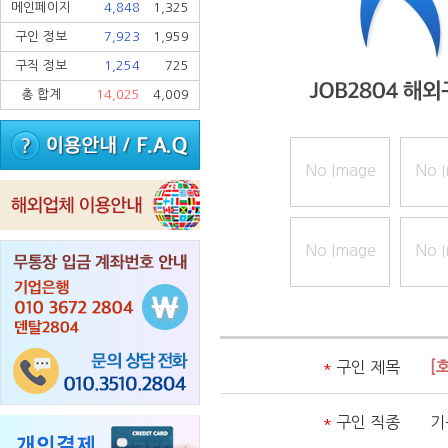
메인페이지
4,848
1,325
구인 정보
7,923
1,959
구직 정보
1,254
725
총 합계
14,025
4,009
No Image
No 
No Image
No 
*
구인 제목
[
*
구인 직종
기