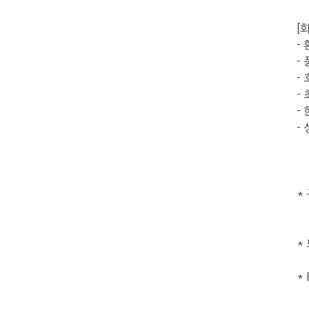
[
-
-
-
-
-
-
*
*
* 