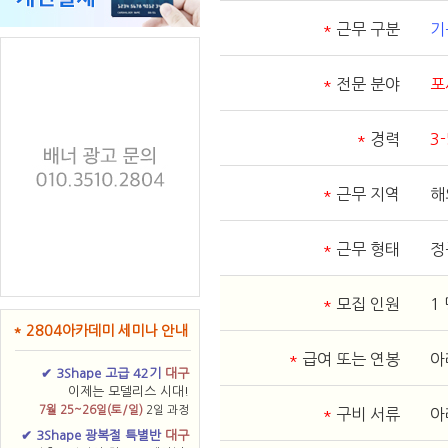
*
근무 구분
기
*
전문 분야
포
*
경력
3
*
근무 지역
해
*
근무 형태
정
*
모집 인원
1
* 2804아카데미 세미나 안내
*
급여 또는 연봉
아
✔ 3Shape 고급 42기
대구
이제는 모델리스 시대!
7월 25~26일(토/일)
2일 과정
*
구비 서류
아
✔ 3Shape 광복절 특별반
대구