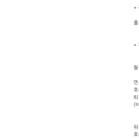
*
풀
*
월
연
호
퇴
(
워
호