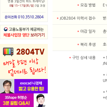
연휴 3일간의 하드 트레이닝!
*
모집 방법
E
8월 15~17일(토/일)
3일 과정
010.3510.2804
문의전화
*
JOB2804 이력서 접수
받
*
마감 일자
충
*
복리 후생
호
*
구인 상세 내용
*
J
*
U
*
+